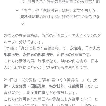
は、許可された特定の業務範囲でのみ就労可能
「留学」や「家族滞在」は原則就労不可だが、
資格外活動
の許可を得れば時間限定で就労でき
る
外国人の在留資格は、就労の可否によって大きく3つのグ
ループに分類できます。
1つ目は「身分に基づく在留資格」で、
永住者
、
日本人の
配偶者等
、
永住者の配偶者等
、
定住者
の4種類です。
これらは活動内容に制限がなく、単純労働を含め、日本
人とほぼ同様にどのような職種でも雇用可能です。
2つ目は「就労資格（活動に基づく在留資格）」で、
技
術・人文知識・国際業務
、
特定技能
、
技能実習
（または
育成就労）、
高度専門職
などが該当します。
これらは許可された範囲内の業務にしか従事できず、た
とえばエンジニアとして採用した外国人に、工場のライ