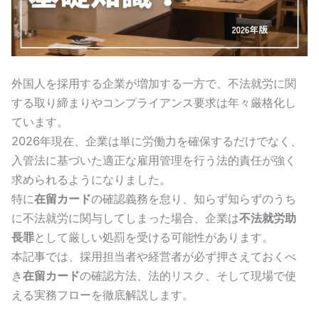
外国人を採用する企業が増加する一方で、不法就労に関
する取り締まりやコンプライアンス要求は年々厳格化し
ています。
2026年現在、企業は単に労働力を確保するだけでなく、
入管法に基づいた適正な雇用管理を行う法的責任が強く
求められるようになりました。
特に
在留カード
の確認義務を怠り、知らず知らずのうち
に不法就労に関与してしまった場合、企業は
不法就労助
長罪
として厳しい処罰を受ける可能性があります。
本記事では、採用担当者や経営者が必ず押さえておくべ
き
在留カード
の確認方法、法的リスク、そして現場で使
える実務フローを徹底解説します。