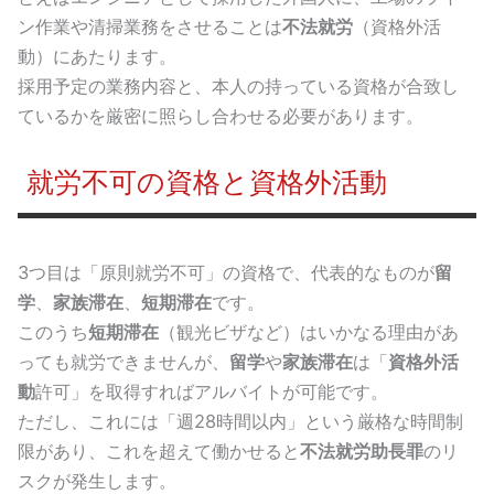
ン作業や清掃業務をさせることは
不法就労
（資格外活
動）にあたります。
採用予定の業務内容と、本人の持っている資格が合致し
ているかを厳密に照らし合わせる必要があります。
就労不可の資格と資格外活動
3つ目は「原則就労不可」の資格で、代表的なものが
留
学
、
家族滞在
、
短期滞在
です。
このうち
短期滞在
（観光ビザなど）はいかなる理由があ
っても就労できませんが、
留学
や
家族滞在
は「
資格外活
動
許可」を取得すればアルバイトが可能です。
ただし、これには「週28時間以内」という厳格な時間制
限があり、これを超えて働かせると
不法就労助長罪
のリ
スクが発生します。