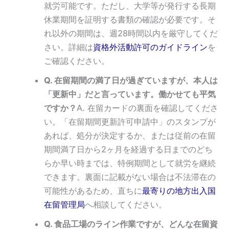
就労可能です。ただし、大学等が発行する長期
休業期間を証明する書類の確認が必要です。そ
れ以外の期間は、週28時間以内を厳守してくだ
さい。詳細は
資格外活動許可のガイドライン
を
ご確認ください。
Q. 在留期間の満了日が過ぎていますが、本人は
「更新中」だと言っています。働かせても平気
ですか？
A. 在留カードの裏面を確認してくださ
い。「在留期間更新許可申請中」のスタンプが
あれば、処分が決定するか、または従前の在留
期間満了日から2ヶ月を経過する日までのどち
らか早い時までは、特例期間として就労を継続
できます。裏面に記載がない場合は不法滞在の
可能性があるため、直ちに
最寄りの地方出入国
在留管理局
へ相談してください。
Q. 食品工場のライン作業ですが、どんな在留資