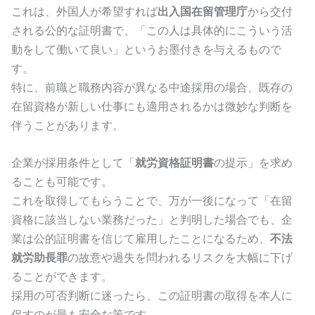
これは、外国人が希望すれば
出入国在留管理庁
から交付
される公的な証明書で、「この人は具体的にこういう活
動をして働いて良い」というお墨付きを与えるもので
す。
特に、前職と職務内容が異なる中途採用の場合、既存の
在留資格が新しい仕事にも適用されるかは微妙な判断を
伴うことがあります。
企業が採用条件として「
就労資格証明書
の提示」を求め
ることも可能です。
これを取得してもらうことで、万が一後になって「在留
資格に該当しない業務だった」と判明した場合でも、企
業は公的証明書を信じて雇用したことになるため、
不法
就労助長罪
の故意や過失を問われるリスクを大幅に下げ
ることができます。
採用の可否判断に迷ったら、この証明書の取得を本人に
促すのが最も安全な策です。