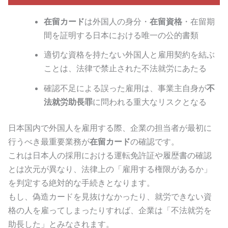
在留カード
は外国人の身分・
在留資格
・在留期
間を証明する日本における唯一の公的書類
適切な資格を持たない外国人と雇用契約を結ぶ
ことは、法律で禁止された不法就労にあたる
確認不足による誤った雇用は、事業主自身が
不
法就労助長罪
に問われる重大なリスクとなる
日本国内で外国人を雇用する際、企業の担当者が最初に
行うべき最重要業務が
在留カード
の確認です。
これは日本人の採用における運転免許証や履歴書の確認
とは次元が異なり、法律上の「雇用する権限があるか」
を判定する絶対的な手続きとなります。
もし、偽造カードを見抜けなかったり、就労できない資
格の人を雇ってしまったりすれば、企業は「不法就労を
助長した」とみなされます。