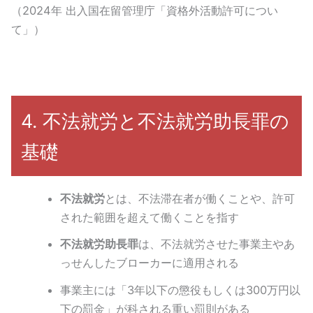
（2024年 出入国在留管理庁「資格外活動許可につい
て」）
4. 不法就労と不法就労助長罪の
基礎
不法就労
とは、不法滞在者が働くことや、許可
された範囲を超えて働くことを指す
不法就労助長罪
は、不法就労させた事業主やあ
っせんしたブローカーに適用される
事業主には「3年以下の懲役もしくは300万円以
下の罰金」が科される重い罰則がある