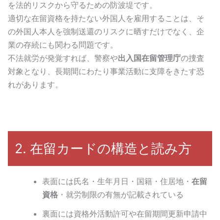
を法的リスクから守るための防波堤です。
適切な在留資格を持たない外国人を雇用することは、そ
の外国人本人を強制送還のリスクに晒すだけでなく、企
業の存続にも関わる問題です。
不法就労が発覚すれば、警察や
出入国在留管理庁
の捜査
対象となり、長期間にわたり事業活動に支障をきたす恐
れがあります。
2. 在留カードの構造と読み方
表面には氏名・生年月日・国籍・住居地・
在留
資格
・就労制限の有無が記載されている
裏面には資格外活動許可や在留期間更新申請中