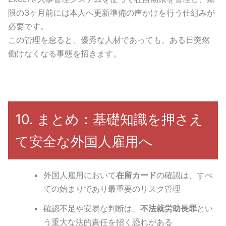
限の3ヶ月前には本人へ更新準備の声かけを行う仕組みが
必要です。
この管理を怠ると、優秀な人材であっても、ある日突然
働けなくなる事態を招きます。
10. まとめ：基礎知識を押さえ
て安全な外国人雇用へ
外国人雇用において
在留カード
の確認は、すべ
ての始まりであり最重要のリスク管理
確認不足や安易な判断は、
不法就労助長罪
とい
う重大な法的責任を招く恐れがある