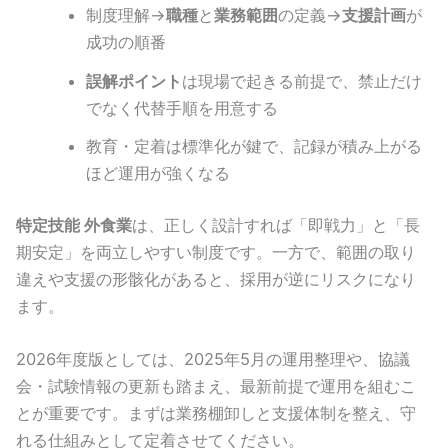
制度理解→
職種
と
業務範囲
の定義→
支援計画
が
成功の順番
誤解ポイント
は現場で起きる前提で、禁止だけ
でなく代替手順を用意する
教育・定着は標準化が鍵で、記録が積み上がる
ほど運用が強くなる
特定技能 外食業
は、正しく設計すれば「即戦力」と「長
期安定」を両立しやすい制度です。一方で、範囲の取り
違えや支援の形骸化があると、採用が逆にリスクになり
ます。
2026年度版としては、2025年5月の運用整理や、協議
会・試験情報の更新も踏まえ、最新前提で運用を組むこ
とが重要です。まずは業務棚卸しと支援体制を整え、守
れる仕組みとして定着させてください。