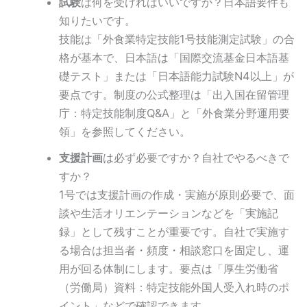
試験
は何を受ければいいですか？日本語要件も
知りたいです。
技能は「外食業特定技能1号技能測定試験」の合
格が基本で、日本語は「国際交流基金日本語基
礎テスト」または「日本語能力試験N4以上」が
要点です。制度の公式整理は「出入国在留管理
庁：特定技能制度Q&A」と「外食業分野運用要
領」を参照してください。
支援計画
は必ず必要ですか？自社でやるべきで
すか？
1号では支援計画の作成・実施が原則必要で、面
談や生活オリエンテーションなどを「実施記
録」として残すことが重要です。自社で実施す
る場合は担当者・頻度・相談窓口を固定し、運
用が回る体制にします。要点は「厚生労働省
（労働局）資料：特定技能外国人受入れ時のポ
イント」などで確認できます。