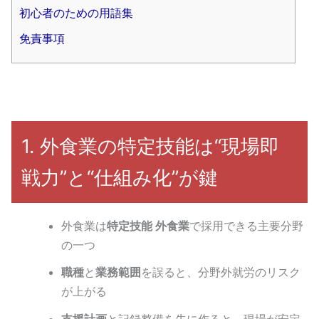
初心者のための用語集
免責事項
1. 外食業の特定技能は“現場即
戦力”と“仕組み化”が鍵
外食業は
特定技能 外食業
で採用できる主要分野
の一つ
職種
と
業務範囲
を誤ると、分野外就労のリスク
が上がる
支援計画
と記録整備を先に作ると、現場が安定